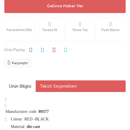
Gelince Haber Ver
Tavsiye Et
Yorum Yaz
Fiyat Alarmı
Ürün Paylaş :
Karşılaştır
Ürün Bilgisi
Taksit Seçenekleri
Manufacturer code:
89377
Colour: RED -BLACK
Material:
die-cast