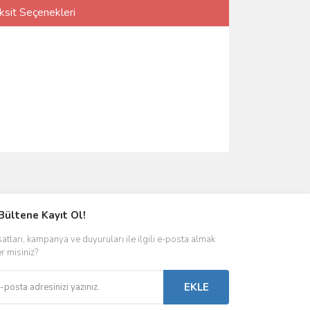
ksit Seçenekleri
Bültene Kayıt Ol!
satları, kampanya ve duyuruları ile ilgili e-posta almak
er misiniz?
EKLE