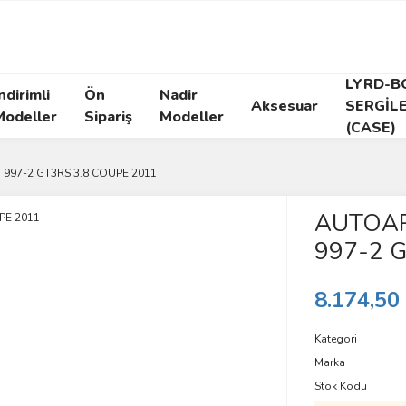
LYRD-B
ndirimli
Ön
Nadir
Aksesuar
SERGİL
Modeller
Sipariş
Modeller
(CASE)
 997-2 GT3RS 3.8 COUPE 2011
AUTOAR
997-2 
8.174,50
Kategori
Marka
Stok Kodu