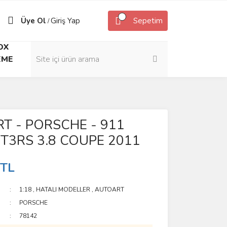
Üye Ol
Giriş Yap
Sepetim
/
OX
EME
T - PORSCHE - 911
GT3RS 3.8 COUPE 2011
 TL
1:18
,
HATALI MODELLER
,
AUTOART
PORSCHE
78142