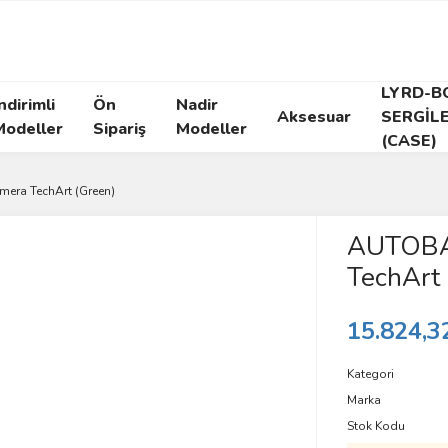
LYRD-B
ndirimli
Ön
Nadir
Aksesuar
SERGİL
Modeller
Sipariş
Modeller
(CASE)
era TechArt (Green)
AUTOBAR
TechArt 
15.824,3
Kategori
Marka
Stok Kodu