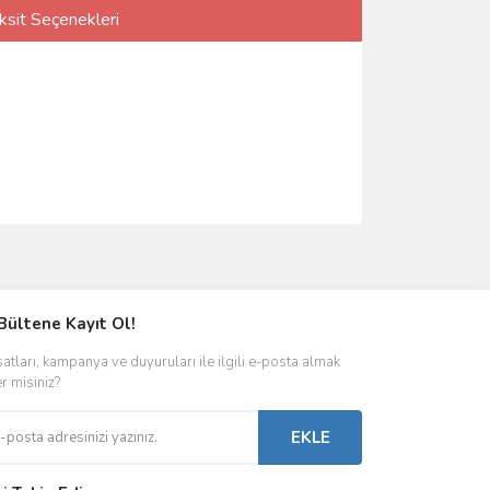
ksit Seçenekleri
Bültene Kayıt Ol!
satları, kampanya ve duyuruları ile ilgili e-posta almak
er misiniz?
EKLE