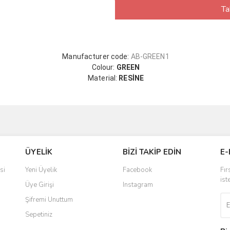
Ta
Manufacturer code:
AB-GREEN1
Colour:
GREEN
Material:
RESİNE
ÜYELİK
BİZİ TAKİP EDİN
E-
si
Yeni Üyelik
Facebook
Fır
ist
Üye Girişi
Instagram
Şifremi Unuttum
Sepetiniz