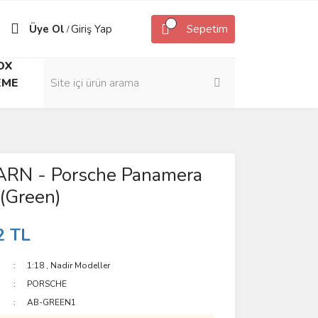
Üye Ol
Giriş Yap
Sepetim
/
OX
EME
N - Porsche Panamera
(Green)
2 TL
1:18
,
Nadir Modeller
PORSCHE
AB-GREEN1