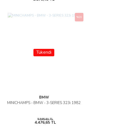
%20
Tükendi
BMW
MINICHAMPS - BMW - 3-SERIES 323i 1982
5.595,81 TL
4.476,65 TL