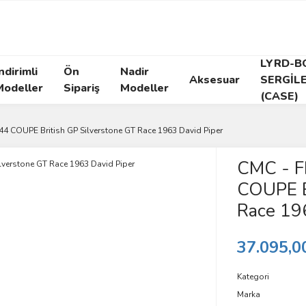
LYRD-B
ndirimli
Ön
Nadir
Aksesuar
SERGİL
Modeller
Sipariş
Modeller
(CASE)
4 COUPE British GP Silverstone GT Race 1963 David Piper
CMC - F
COUPE Br
Race 19
37.095,0
Kategori
Marka