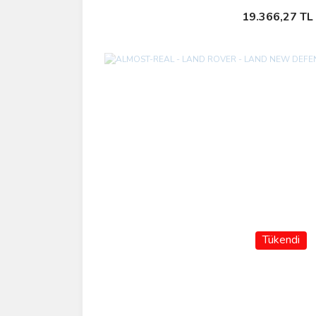
Stokta Yok
19.366,27 TL
Tükendi