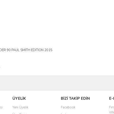
ER 90 PAUL SMITH EDITION 2015
L
ÜYELİK
BİZİ TAKİP EDİN
E-
si
Yeni Üyelik
Facebook
Fır
ist