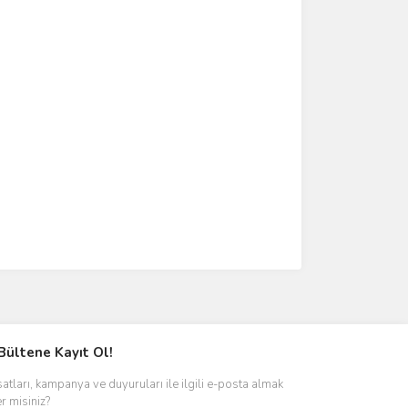
Bültene Kayıt Ol!
satları, kampanya ve duyuruları ile ilgili e-posta almak
er misiniz?