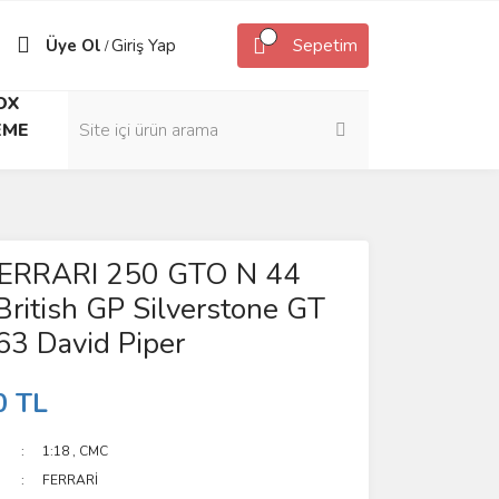
Üye Ol
Giriş Yap
Sepetim
/
OX
EME
ERRARI 250 GTO N 44
itish GP Silverstone GT
63 David Piper
0 TL
1:18
,
CMC
FERRARİ