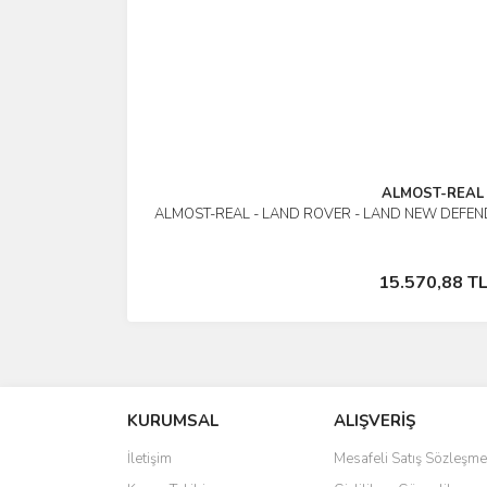
ALMOST-REAL
ALMOST-REAL - LAND ROVER - LAND NEW DEFEND
İncele
Stokta Yok
15.570,88 T
KURUMSAL
ALIŞVERİŞ
İletişim
Mesafeli Satış Sözleşme