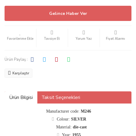
Gelince Haber Ver
Tavsiye Et
Yorum Yaz
Fiyat Alarmı
Ürün Paylaş :
Karşılaştır
Ürün Bilgisi
Taksit Seçenekleri
Manufacturer code:
M246
Colour:
SILVER
Material:
die-cast
Year:
1955