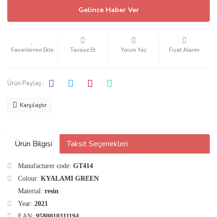
Gelince Haber Ver
Tavsiye Et
Yorum Yaz
Fiyat Alarmı
Ürün Paylaş :
Karşılaştır
Ürün Bilgisi
Taksit Seçenekleri
Manufacturer code:
GT414
Colour:
KYALAMI GREEN
Material:
resin
Year:
2021
EAN:
9580010311194