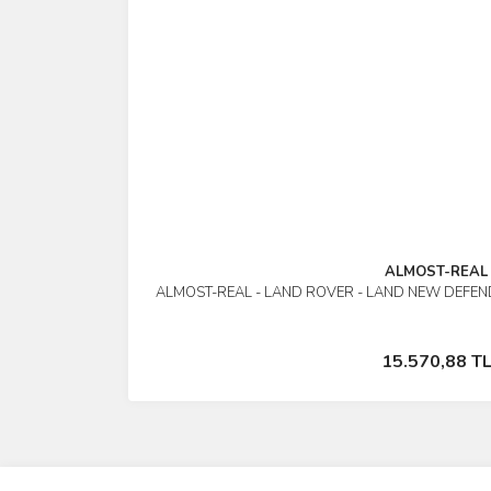
ALMOST-REAL
ALMOST-REAL - LAND ROVER - LAND NEW DEFEND
İncele
Stokta Yok
15.570,88 T