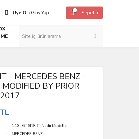
Üye Ol
Giriş Yap
Sepetim
/
OX
EME
IT - MERCEDES BENZ -
 MODIFIED BY PRIOR
 2017
 TL
1:18
,
GT SPİRİT
,
Nadir Modeller
MERCEDES-BENZ