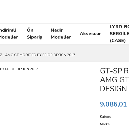
LYRD-B
ndirimli
Ön
Nadir
Aksesuar
SERGİL
Modeller
Sipariş
Modeller
(CASE)
NZ - AMG GT MODIFIED BY PRIOR DESIGN 2017
GT-SPIR
AMG GT
DESIGN
9.086,01
Kategori
Marka