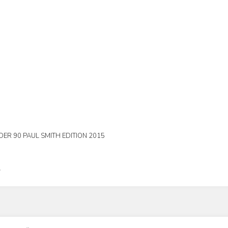
ER 90 PAUL SMITH EDITION 2015
L