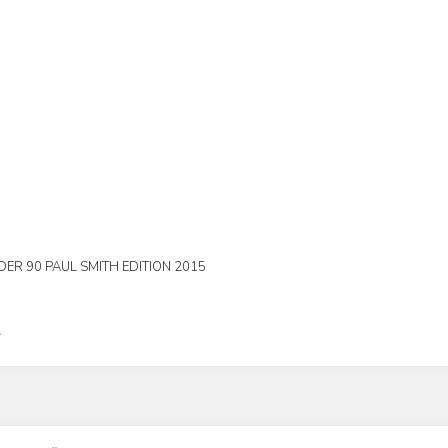
ER 90 PAUL SMITH EDITION 2015
L