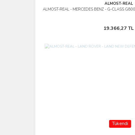
ALMOST-REAL
ALMOST-REAL - MERCEDES BENZ - G-CLASS G80
İncele
Stokta Yok
19.366,27 TL
Tükendi