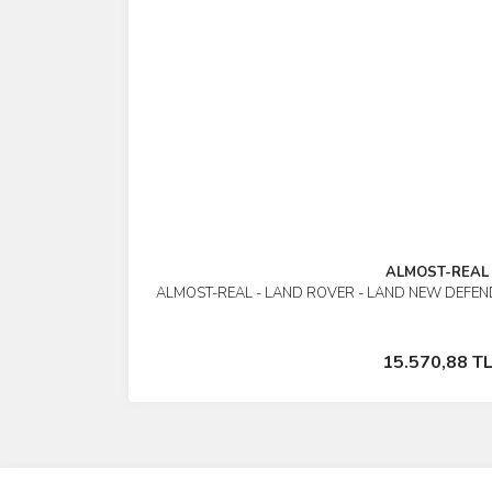
ALMOST-REAL
ALMOST-REAL - LAND ROVER - LAND NEW DEFEND
İncele
Stokta Yok
15.570,88 T