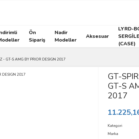
LYRD-B
ndirimli
Ön
Nadir
Aksesuar
SERGİL
Modeller
Sipariş
Modeller
(CASE)
Z - GT-S AMG BY PRIOR DESIGN 2017
GT-SPIR
GT-S A
2017
11.225,1
Kategori
Marka