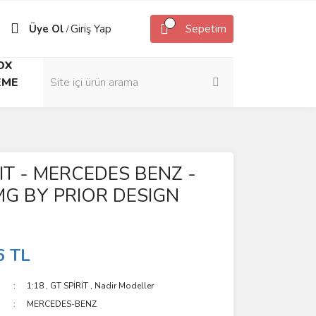
Üye Ol
Giriş Yap
Sepetim
/
OX
EME
IT - MERCEDES BENZ -
MG BY PRIOR DESIGN
6 TL
1:18
,
GT SPİRİT
,
Nadir Modeller
MERCEDES-BENZ