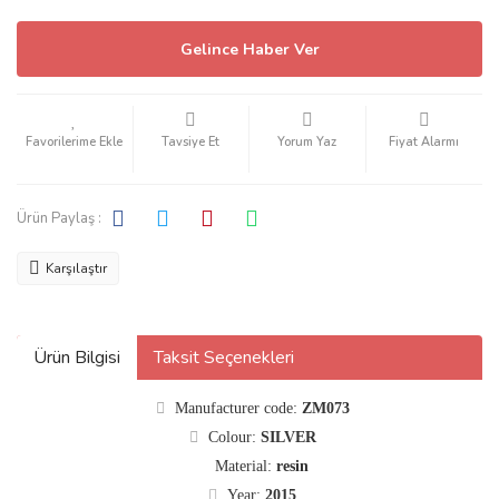
Gelince Haber Ver
Tavsiye Et
Yorum Yaz
Fiyat Alarmı
Ürün Paylaş :
Karşılaştır
Ürün Bilgisi
Taksit Seçenekleri
Manufacturer code:
ZM073
Colour:
SILVER
Material:
resin
Year:
2015