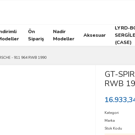
LYRD-B
ndirimli
Ön
Nadir
Aksesuar
SERGİL
Modeller
Sipariş
Modeller
(CASE)
ORSCHE - 911 964 RWB 1990
GT-SPIR
RWB 19
16.933,3
Kategori
Marka
Stok Kodu