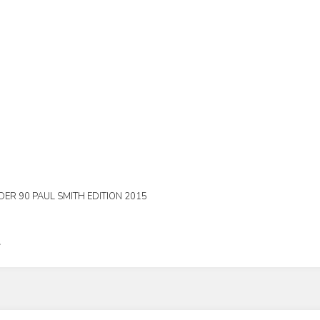
ER 90 PAUL SMITH EDITION 2015
L