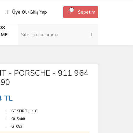
Üye Ol
Giriş Yap
Sepetim
/
OX
EME
IT - PORSCHE - 911 964
90
4 TL
GT SPİRİT
,
1:18
Gt-Spirit
GT083