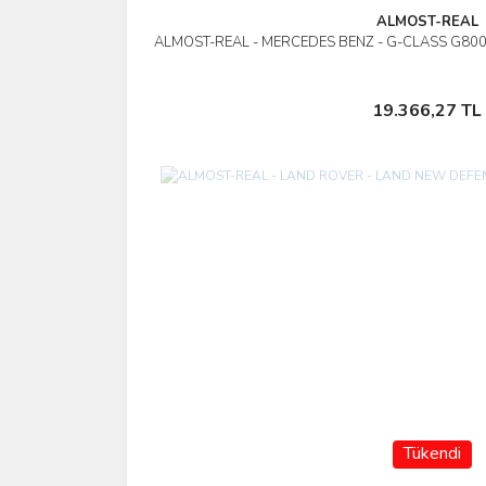
ALMOST-REAL
ALMOST-REAL - MERCEDES BENZ - G-CLASS G80
İncele
Stokta Yok
19.366,27 TL
Tükendi