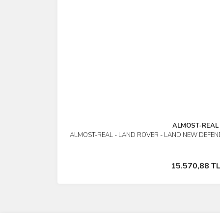
ALMOST-REAL
ALMOST-REAL - LAND ROVER - LAND NEW DEFEND
İncele
Stokta Yok
15.570,88 T