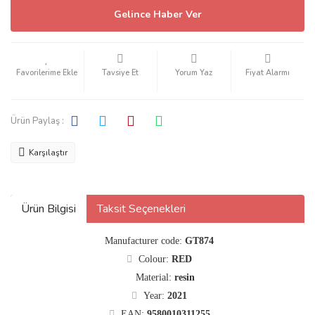
Gelince Haber Ver
Tavsiye Et
Yorum Yaz
Fiyat Alarmı
Ürün Paylaş :
Karşılaştır
Ürün Bilgisi
Taksit Seçenekleri
Manufacturer code:
GT874
Colour:
RED
Material:
resin
Year:
2021
EAN:
9580010311255