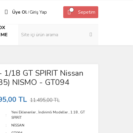
Üye Ol
Giriş Yap
Sepetim
/
OX
EME
- 1/18 GT SPIRIT Nissan
35) NISMO - GT094
95,00 TL
11.495,00 TL
Yeni Eklenenler
,
İndirimli Modeller
,
1:18
,
GT
SPİRİT
NİSSAN