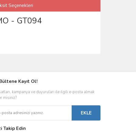
ksit Seçenekleri
SMO - GT094
Bültene Kayıt Ol!
satları, kampanya ve duyuruları ile ilgili e-posta almak
er misiniz?
EKLE
zi Takip Edin