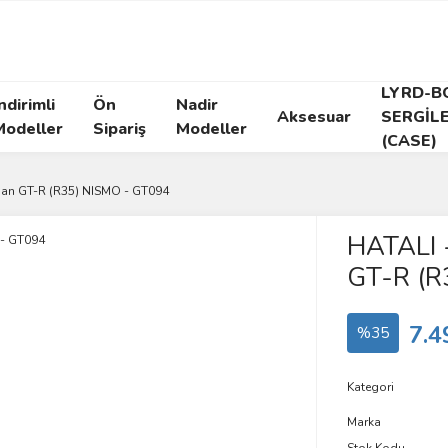
LYRD-B
ndirimli
Ön
Nadir
Aksesuar
SERGİL
Modeller
Sipariş
Modeller
(CASE)
ssan GT-R (R35) NISMO - GT094
HATALI 
GT-R (R
7.4
%35
Kategori
Marka