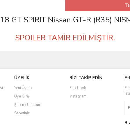
Ta
/18 GT SPIRIT Nissan GT-R (R35) NI
SPOILER TAMİR EDİLMİŞTİR.
ÜYELİK
BİZİ TAKİP EDİN
E-
si
Yeni Üyelik
Facebook
Fır
ist
Üye Girişi
Instagram
Şifremi Unuttum
Sepetiniz
Bi