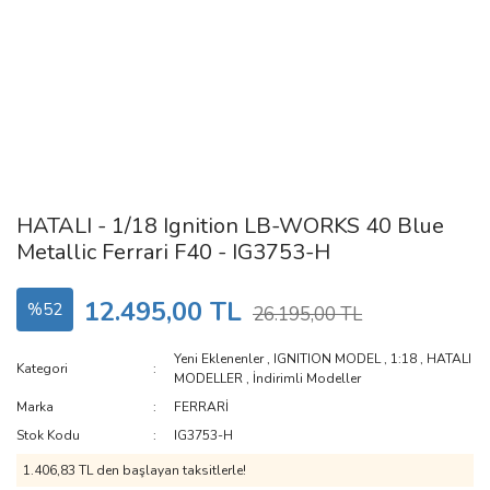
HATALI - 1/18 Ignition LB-WORKS 40 Blue
Metallic Ferrari F40 - IG3753-H
12.495,00 TL
%52
26.195,00 TL
Yeni Eklenenler
,
IGNITION MODEL
,
1:18
,
HATALI
Kategori
MODELLER
,
İndirimli Modeller
Marka
FERRARİ
Stok Kodu
IG3753-H
1.406,83 TL den başlayan taksitlerle!