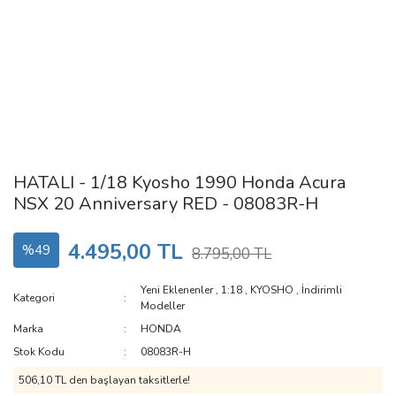
HATALI - 1/18 Kyosho 1990 Honda Acura
NSX 20 Anniversary RED - 08083R-H
4.495,00 TL
%49
8.795,00 TL
Yeni Eklenenler
,
1:18
,
KYOSHO
,
İndirimli
Kategori
Modeller
Marka
HONDA
Stok Kodu
08083R-H
506,10 TL den başlayan taksitlerle!