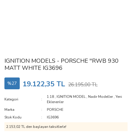
IGNITION MODELS - PORSCHE ''RWB 930
MATT WHITE IG3696
19.122,35 TL
%27
26.195,00 TL
1:18
,
IGNITION MODEL
,
Nadir Modeller
,
Yeni
Kategori
Eklenenler
Marka
PORSCHE
Stok Kodu
IG3696
2.153,02 TL den başlayan taksitlerle!