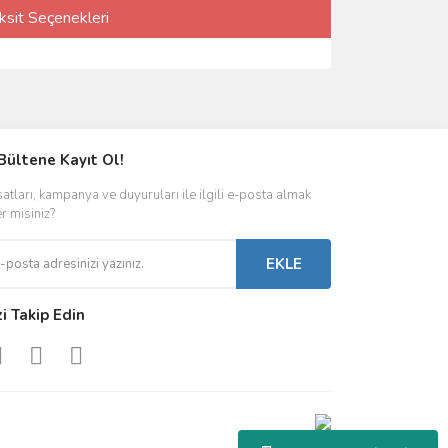
ksit Seçenekleri
Bültene Kayıt Ol!
satları, kampanya ve duyuruları ile ilgili e-posta almak
er misiniz?
EKLE
zi Takip Edin