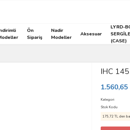
LYRD-B
ndirimli
Ön
Nadir
Aksesuar
SERGİL
Modeller
Sipariş
Modeller
(CASE)
IHC 1455
1.560,65
Kategori
Stok Kodu
175,72 TL den baş