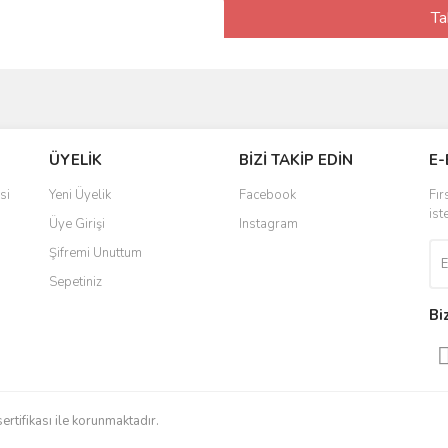
Ta
ÜYELİK
BİZİ TAKİP EDİN
E-
si
Yeni Üyelik
Facebook
Fır
ist
Üye Girişi
Instagram
Şifremi Unuttum
Sepetiniz
Bi
sertifikası ile korunmaktadır.