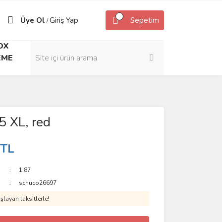
Üye Ol
Giriş Yap
Sepetim
/
OX
EME
 XL, red
 TL
1:87
schuco26697
layan taksitlerle!