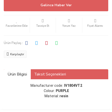
Gelince Haber Ver
Tavsiye Et
Yorum Yaz
Fiyat Alarmı
Ürün Paylaş :
Karşılaştır
Ürün Bilgisi
Taksit Seçenekleri
Manufacturer code:
IV1804VT2
Colour:
PURPLE
Material:
resin