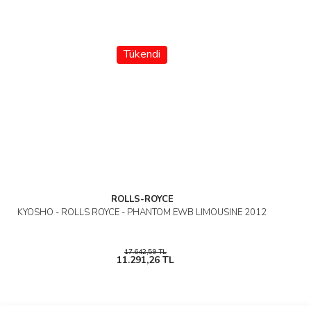
Tükendi
ROLLS-ROYCE
KYOSHO - ROLLS ROYCE - PHANTOM EWB LIMOUSINE 2012
17.642,59 TL
11.291,26 TL