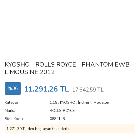
KYOSHO - ROLLS ROYCE - PHANTOM EWB
LIMOUSINE 2012
11.291,26 TL
%36
17.642,59 TL
Kategori
1:18
,
KYOSHO
,
İndirimli Modeller
Marka
ROLLS-ROYCE
Stok Kodu
08841LR
1.271,30 TL den başlayan taksitlerle!