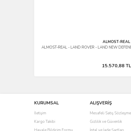
ALMOST-REAL
ALMOST-REAL - LAND ROVER - LAND NEW DEFEND
İncele
Stokta Yok
15.570,88 T
KURUMSAL
ALIŞVERİŞ
İletişim
Mesafeli Satış Sözleşme
Kargo Takibi
Gizlilik ve Güvenlik
Havale Bildirim Formu
İptal ve İade Şartları