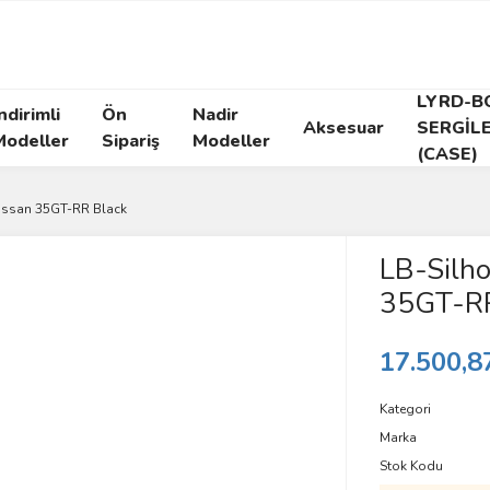
LYRD-B
ndirimli
Ön
Nadir
Aksesuar
SERGİL
Modeller
Sipariş
Modeller
(CASE)
issan 35GT-RR Black
LB-Silh
35GT-RR
17.500,8
Kategori
Marka
Stok Kodu