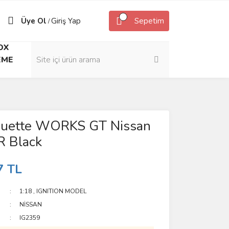
Üye Ol
Giriş Yap
Sepetim
/
OX
EME
ouette WORKS GT Nissan
 Black
7 TL
1:18
,
IGNITION MODEL
NİSSAN
IG2359