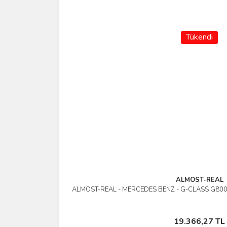
Tükendi
ALMOST-REAL
ALMOST-REAL - MERCEDES BENZ - G-CLASS G80
İncele
Stokta Yok
19.366,27 TL