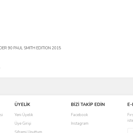
ER 90 PAUL SMITH EDITION 2015
L
ÜYELİK
BİZİ TAKİP EDİN
E-
si
Yeni Üyelik
Facebook
Fır
ist
Üye Girişi
Instagram
Şifremi Unuttum