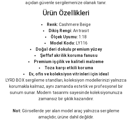
açıdan güvenle sergilemenize olanak tanır.
Ürün Özellikleri
Renk:
Cashmere Beige
Dikiş Rengi:
Antrasit
Ölçek Uyumu:
1:18
Model Kodu:
LY116
Doğal deri dokulu premium yüzey
Şeffaf akrilik koruma fanusu
Premium işçilik ve kaliteli malzeme
Toza karşı etkili koruma
Ev, ofis ve koleksiyon vitrinleri için ideal
LYRD BOX sergileme standları, koleksiyon modellerinizi yalnızca
korumakla kalmaz, aynı zamanda estetik ve profesyonel bir
sunum sunar. Modern tasarımı sayesinde koleksiyonunuza
zamansız bir şıklık kazandırır.
Not:
Görsellerde yer alan model araç yalnızca sergileme
amaçlıdır, ürüne dahil değildir.