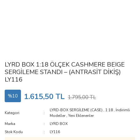
LYRD BOX 1:18 ÖLÇEK CASHMERE BEIGE
SERGİLEME STANDI – (ANTRASİT DİKİŞ)
LY116
1.615,50 TL
%10
1.795,00 TL
LYRD-BOX SERGİLEME (CASE)
,
1:18
,
İndirimli
Kategori
Modeller
,
Yeni Eklenenler
Marka
LYRD BOX
Stok Kodu
LY116