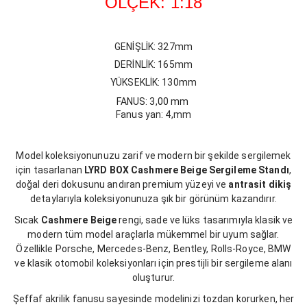
ÖLÇEK: 1:18
GENİŞLİK: 327mm
DERİNLİK: 165mm
YÜKSEKLİK: 130mm
FANUS: 3,00 mm
Fanus yan: 4,mm
Model koleksiyonunuzu zarif ve modern bir şekilde sergilemek
için tasarlanan
LYRD BOX Cashmere Beige Sergileme Standı
,
doğal deri dokusunu andıran premium yüzeyi ve
antrasit dikiş
detaylarıyla koleksiyonunuza şık bir görünüm kazandırır.
Sıcak
Cashmere Beige
rengi, sade ve lüks tasarımıyla klasik ve
modern tüm model araçlarla mükemmel bir uyum sağlar.
Özellikle Porsche, Mercedes-Benz, Bentley, Rolls-Royce, BMW
ve klasik otomobil koleksiyonları için prestijli bir sergileme alanı
oluşturur.
Şeffaf akrilik fanusu sayesinde modelinizi tozdan korurken, her