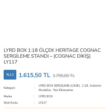
LYRD BOX 1:18 ÖLÇEK HERITAGE COGNAC
SERGİLEME STANDI – (COGNAC DİKİŞ)
LY117
1.615,50 TL
%10
1.795,00 TL
LYRD-BOX SERGİLEME (CASE)
,
1:18
,
İndirimli
Kategori
Modeller
,
Yeni Eklenenler
Marka
LYRD BOX
Stok Kodu
LY117