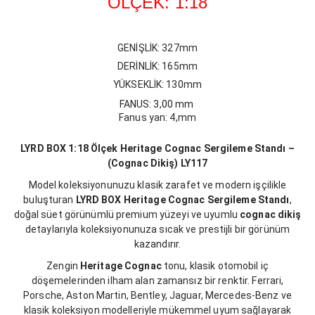
ÖLÇEK: 1:18
GENİŞLİK: 327mm
DERİNLİK: 165mm
YÜKSEKLİK: 130mm
FANUS: 3,00 mm
Fanus yan: 4,mm
LYRD BOX 1:18 Ölçek Heritage Cognac Sergileme Standı –
(Cognac Dikiş) LY117
Model koleksiyonunuzu klasik zarafet ve modern işçilikle
buluşturan
LYRD BOX Heritage Cognac Sergileme Standı
,
doğal süet görünümlü premium yüzeyi ve uyumlu
cognac dikiş
detaylarıyla koleksiyonunuza sıcak ve prestijli bir görünüm
kazandırır.
Zengin
Heritage Cognac
tonu, klasik otomobil iç
döşemelerinden ilham alan zamansız bir renktir. Ferrari,
Porsche, Aston Martin, Bentley, Jaguar, Mercedes-Benz ve
klasik koleksiyon modelleriyle mükemmel uyum sağlayarak