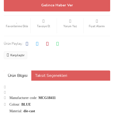
Gelince Haber Ver
Tavsiye Et
Yorum Yaz
Fiyat Alarmı
Ürün Paylaş :
Karşılaştır
Ürün Bilgisi
Taksit Seçenekleri
Manufacturer code:
MCG18411
Colour:
BLUE
Material:
die-cast