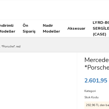
LYRD-B
ndirimli
Ön
Nadir
Aksesuar
SERGİL
Modeller
Sipariş
Modeller
(CASE)
 *Porsche*, red
Mercede
*Porsche
2.601,95
Kategori
Stok Kodu
292,96 TL den baş