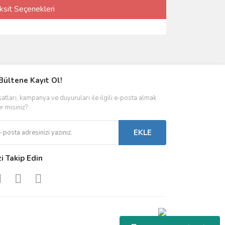
ksit Seçenekleri
Bültene Kayıt Ol!
satları, kampanya ve duyuruları ile ilgili e-posta almak
er misiniz?
EKLE
zi Takip Edin