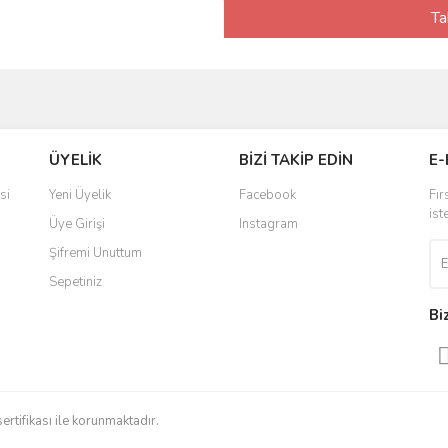
Ta
ÜYELİK
BİZİ TAKİP EDİN
E-
si
Yeni Üyelik
Facebook
Fır
ist
Üye Girişi
Instagram
Şifremi Unuttum
Sepetiniz
Bi
sertifikası ile korunmaktadır.