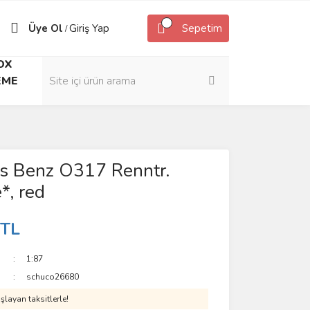
Üye Ol
Giriş Yap
Sepetim
/
OX
EME
s Benz O317 Renntr.
*, red
 TL
1:87
schuco26680
layan taksitlerle!