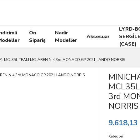
LYRD-B
ndirimli
Ön
Nadir
Aksesuar
SERGİL
Modeller
Sipariş
Modeller
(CASE)
 F1 MCL35L TEAM MCLAREN N 4 3rd MONACO GP 2021 LANDO NORRIS
MINICHA
MCL35L
3rd MO
NORRIS
9.618,13
Kategori