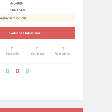
McLAREN
530212404
aşlayan taksitlerle!
Gelince Haber Ver
Tavsiye Et
Yorum Yaz
Fiyat Alarmı