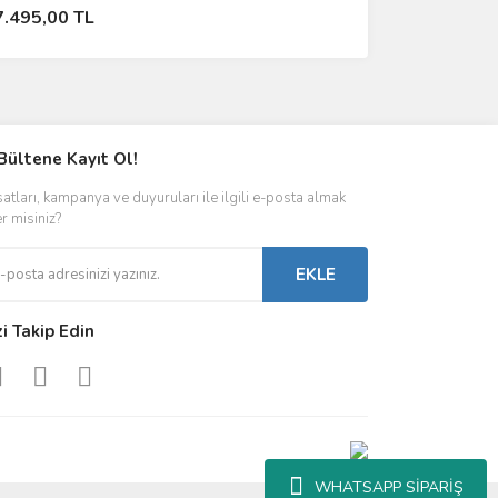
Stokta Yok
7.495,00 TL
Bültene Kayıt Ol!
satları, kampanya ve duyuruları ile ilgili e-posta almak
er misiniz?
EKLE
zi Takip Edin
WHATSAPP SİPARİŞ