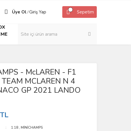
Üye Ol
Giriş Yap
Sepetim
/
OX
EME
MPS - McLAREN - F1
 TEAM MCLAREN N 4
NACO GP 2021 LANDO
 TL
1:18
,
MİNİCHAMPS