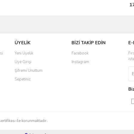
1
ÜYELİK
BİZİ TAKİP EDİN
E-
si
Yeni Üyelik
Facebook
Fır
ist
Üye Girişi
Instagram
Şifremi Unuttum
Sepetiniz
Bi
sertifikası ile korunmaktadır.