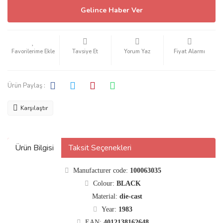
Gelince Haber Ver
Tavsiye Et
Yorum Yaz
Fiyat Alarmı
Ürün Paylaş :
Karşılaştır
Ürün Bilgisi
Taksit Seçenekleri
Manufacturer code:
100063035
Colour:
BLACK
Material:
die-cast
Year:
1983
EAN:
4012138162648