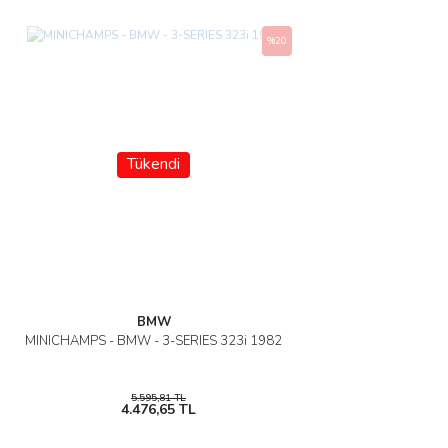
%20
Tükendi
BMW
MINICHAMPS - BMW - 3-SERIES 323i 1982
5.595,81 TL
4.476,65 TL