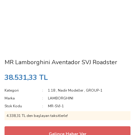
MR Lamborghini Aventador SVJ Roadster
38.531,33 TL
Kategori
1:18
,
Nadir Modeller
,
GROUP-1
Marka
LAMBORGHINI
Stok Kodu
MR-SVJ-1
4.338,31 TL den başlayan taksitlerle!
Gelince Haber Ver