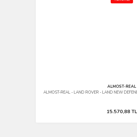
ALMOST-REAL
ALMOST-REAL - LAND ROVER - LAND NEW DEFEND
İncele
Stokta Yok
15.570,88 T