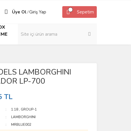
Üye Ol
Giriş Yap
Sepetim
/
OX
EME
ELS LAMBORGHINI
DOR LP-700
5 TL
1:18
,
GROUP-1
LAMBORGHINI
MRBLUE002