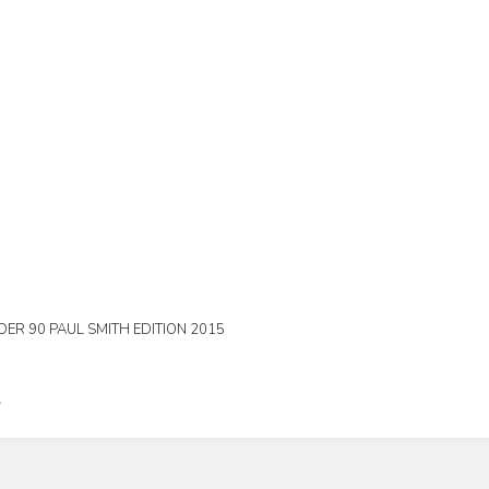
ER 90 PAUL SMITH EDITION 2015
L