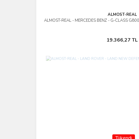
ALMOST-REAL
ALMOST-REAL - MERCEDES BENZ - G-CLASS G80
İncele
Stokta Yok
19.366,27 TL
Tükendi