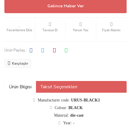
Gelince Haber Ver
Tavsiye Et
Yorum Yaz
Fiyat Alarmı
Ürün Paylaş :
Karşılaştır
Ürün Bilgisi
Taksit Seçenekleri
Manufacturer code:
URUS-BLACK1
Colour:
BLACK
Material:
die-cast
Year:
-