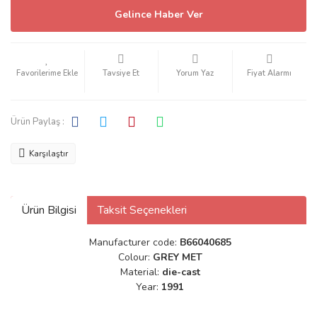
Gelince Haber Ver
Tavsiye Et
Yorum Yaz
Fiyat Alarmı
Ürün Paylaş :
Karşılaştır
Ürün Bilgisi
Taksit Seçenekleri
Manufacturer code:
B66040685
Colour:
GREY MET
Material:
die-cast
Year:
1991