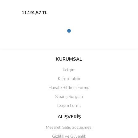
KYOSHO
11.191,57 TL
LAUDO RACİNG
LCD MODELS
LOOKSMART
LS COLLECTİBLES
KURUMSAL
Magazine Models
İletişim
MAKE-UP
Kargo Takibi
Havale Bildirim Formu
MATRIX SCALE MODELS
Sipariş Sorgula
MAXIMA
İletişim Formu
MCG
ALIŞVERİŞ
MİNİ GT
Mesafeli Satış Sözleşmesi
Gizlilik ve Güvenlik