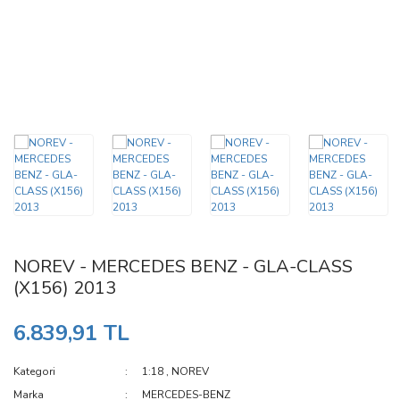
1:43
BURAGO
NİSAN (APRIL) - 2027
1:64
CADA
MAYIS (MAY) - 2027
1:87
CMC
HAZİRAN (JUNE) - 2027
1:50
CMF
CMR
CORRETTO COLLEZIONE
DATSUN
NOREV - MERCEDES BENZ - GLA-CLASS
DAVIS & GIOVANNI
(X156) 2013
DD-MODELS
6.839,91 TL
DNA
Kategori
1:18
,
NOREV
EBBRO
Marka
MERCEDES-BENZ