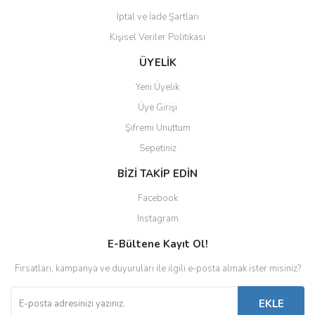
MİNİCHAMPS
İptal ve İade Şartları
MOTORHELİX
Kişisel Veriler Politikası
NOREV
ÜYELİK
NZG
Yeni Üyelik
Üye Girişi
ONE-MODELS
Şifremi Unuttum
OTTO
Sepetiniz
PARAGON
BİZİ TAKİP EDİN
Facebook
PEAKO
Instagram
PGM
E-Bültene Kayıt Ol!
POCHER
Fırsatları, kampanya ve duyuruları ile ilgili e-posta almak ister misiniz?
POLAR MASTER
EKLE
POP RACE