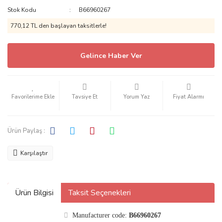
Stok Kodu
B66960267
EXOTO
770,12 TL den başlayan taksitlerle!
FİRST 43
FRANZIS
Gelince Haber Ver
GL MODELS
GLM-MODELS
Tavsiye Et
Yorum Yaz
Fiyat Alarmı
GMP
Ürün Paylaş :
GP-REPLİCAS
GREENLİGHT
Karşılaştır
GROUP-1
GT SPİRİT
Ürün Bilgisi
Taksit Seçenekleri
HC MODELS
Manufacturer code:
B66960267