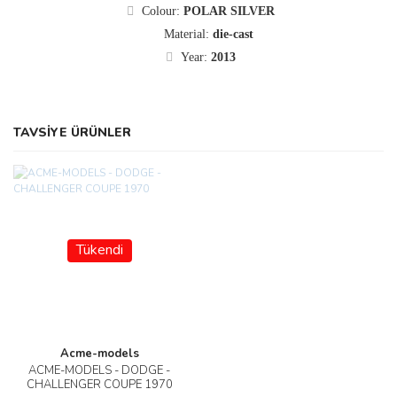
Colour:
POLAR SILVER
HİGHWAY61
Material:
die-cast
HOT WHEELS
Year:
2013
IGNITION MODEL
INNO64
TAVSİYE ÜRÜNLER
IRON STUDIOS
ISCALE
IVY MODEL
Tükendi
IXO
KENG-FAİ
KİLOWORKS
Acme-models
ACME-MODELS - DODGE -
KK-SCALE
CHALLENGER COUPE 1970