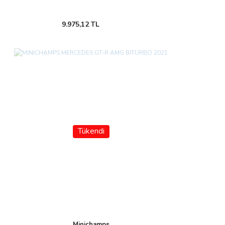
9.975,12 TL
Tükendi
Minichamps