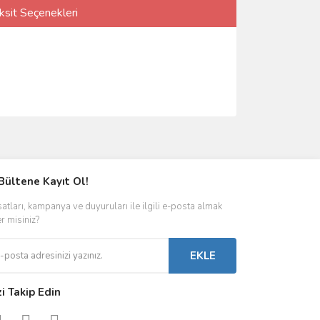
ksit Seçenekleri
Bültene Kayıt Ol!
satları, kampanya ve duyuruları ile ilgili e-posta almak
er misiniz?
EKLE
zi Takip Edin