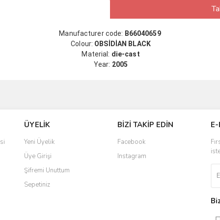
Ta
Manufacturer code:
B66040659
Colour:
OBSİDİAN BLACK
Material:
die-cast
Year:
2005
ÜYELİK
BİZİ TAKİP EDİN
E-
si
Yeni Üyelik
Facebook
Fır
ist
Üye Girişi
Instagram
Şifremi Unuttum
Sepetiniz
Bi