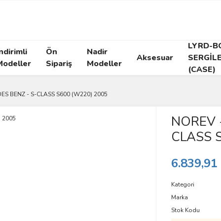
LYRD-B
ndirimli
Ön
Nadir
Aksesuar
SERGİL
Modeller
Sipariş
Modeller
(CASE)
ES BENZ - S-CLASS S600 (W220) 2005
NOREV 
CLASS 
6.839,91
Kategori
Marka
Stok Kodu