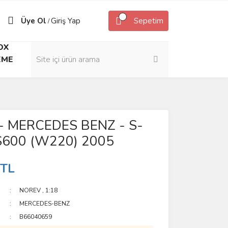
Üye Ol
Giriş Yap
Sepetim
/
OX
EME
- MERCEDES BENZ - S-
S600 (W220) 2005
 TL
NOREV
,
1:18
MERCEDES-BENZ
B66040659