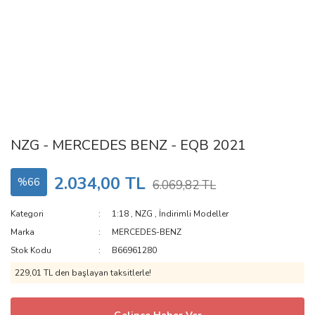
NZG - MERCEDES BENZ - EQB 2021
2.034,00 TL
%66
6.069,82 TL
Kategori
1:18
,
NZG
,
İndirimli Modeller
Marka
MERCEDES-BENZ
Stok Kodu
B66961280
229,01 TL den başlayan taksitlerle!