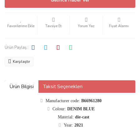
Gelince Haber Ver
Tavsiye Et
Yorum Yaz
Fiyat Alarmı
Ürün Paylaş :
Karşılaştır
Ürün Bilgisi
Taksit Seçenekleri
Manufacturer code:
B66961280
Colour:
DENIM BLUE
Material:
die-cast
Year:
2021