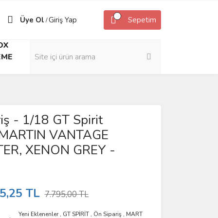
Üye Ol
Giriş Yap
Sepetim
/
OX
EME
iş - 1/18 GT Spirit
MARTIN VANTAGE
ER, XENON GREY -
5,25 TL
7.795,00 TL
Yeni Eklenenler
,
GT SPİRİT
,
Ön Sipariş
,
MART