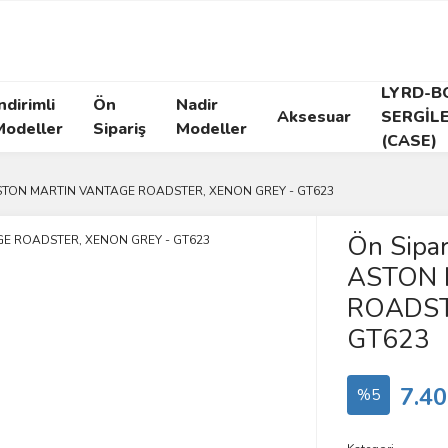
LYRD-B
ndirimli
Ön
Nadir
Aksesuar
SERGİL
Modeller
Sipariş
Modeller
(CASE)
it ASTON MARTIN VANTAGE ROADSTER, XENON GREY - GT623
Ön Sipar
ASTON 
ROADST
GT623
7.40
%5