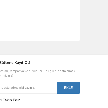
Bültene Kayıt Ol!
satları, kampanya ve duyuruları ile ilgili e-posta almak
er misiniz?
EKLE
zi Takip Edin