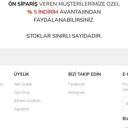
ÖN SİPARİŞ
VEREN MÜŞTERİLERİMİZE ÖZEL
% 5 İNDİRİM
AVANTAJINDAN
FAYDALANABİLİRSİNİZ.
STOKLAR SINIRLI SAYIDADIR.
ÜYELİK
BİZİ TAKİP EDİN
E-
si
Yeni Üyelik
Facebook
Fır
ist
Üye Girişi
Instagram
Şifremi Unuttum
Sepetiniz
Bi