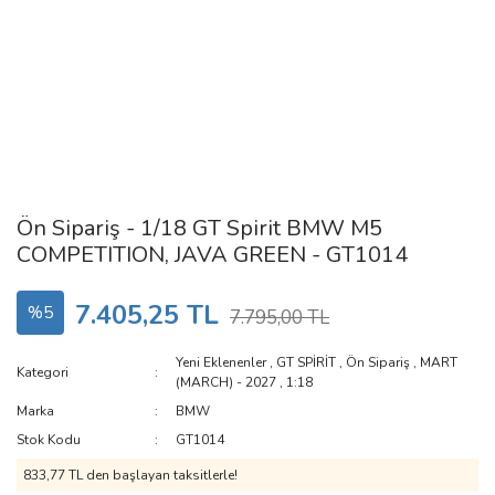
Ön Sipariş - 1/18 GT Spirit BMW M5
COMPETITION, JAVA GREEN - GT1014
7.405,25 TL
%5
7.795,00 TL
Yeni Eklenenler
,
GT SPİRİT
,
Ön Sipariş
,
MART
Kategori
(MARCH) - 2027
,
1:18
Marka
BMW
Stok Kodu
GT1014
833,77 TL den başlayan taksitlerle!