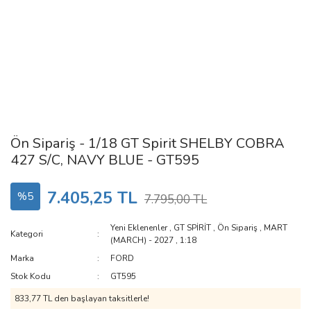
Ön Sipariş - 1/18 GT Spirit SHELBY COBRA
427 S/C, NAVY BLUE - GT595
7.405,25 TL
%5
7.795,00 TL
Yeni Eklenenler
,
GT SPİRİT
,
Ön Sipariş
,
MART
Kategori
(MARCH) - 2027
,
1:18
Marka
FORD
Stok Kodu
GT595
833,77 TL den başlayan taksitlerle!