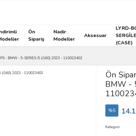
LYRD-B
ndirimli
Ön
Nadir
Aksesuar
SERGİL
Modeller
Sipariş
Modeller
(CASE)
MPS - BMW - 5-SERIES i5 (G60) 2023 - 110023402
Ön Sipa
BMW - 5
110023
14.1
%5
Kategori