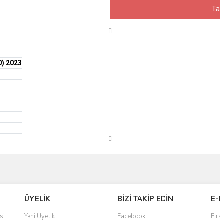
Ta
0) 2023
ÜYELİK
BİZİ TAKİP EDİN
E-
si
Yeni Üyelik
Facebook
Fır