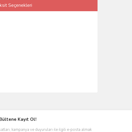
ksit Seçenekleri
Bültene Kayıt Ol!
satları, kampanya ve duyuruları ile ilgili e-posta almak