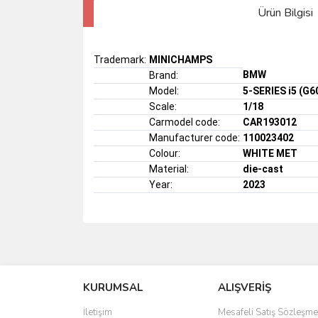
Ürün Bilgisi
Trademark:
MINICHAMPS
BMW
Brand:
Model:
5-SERIES i5 (G6
Scale:
1/18
Carmodel code:
CAR193012
Manufacturer code:
110023402
Colour:
WHITE MET
Material:
die-cast
Year:
2023
KURUMSAL
ALIŞVERİŞ
İletişim
Mesafeli Satış Sözleşme