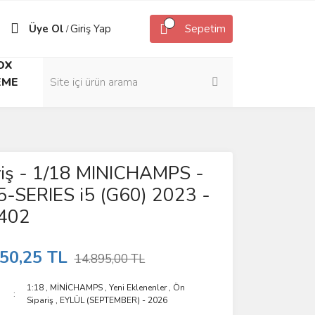
Üye Ol
Giriş Yap
Sepetim
/
OX
EME
riş - 1/18 MINICHAMPS -
-SERIES i5 (G60) 2023 -
402
50,25 TL
14.895,00 TL
1:18
,
MİNİCHAMPS
,
Yeni Eklenenler
,
Ön
Sipariş
,
EYLÜL (SEPTEMBER) - 2026