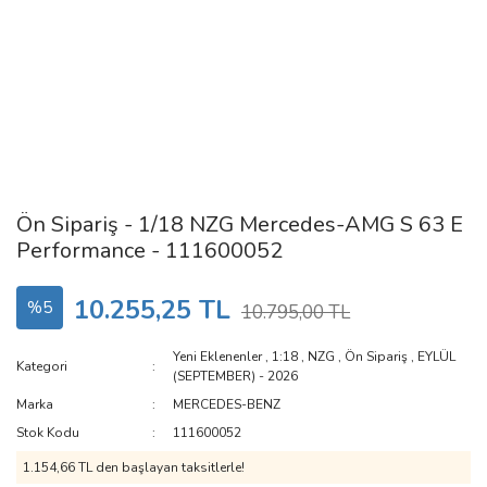
Ön Sipariş - 1/18 NZG Mercedes-AMG S 63 E
Performance - 111600052
10.255,25 TL
%5
10.795,00 TL
Yeni Eklenenler
,
1:18
,
NZG
,
Ön Sipariş
,
EYLÜL
Kategori
(SEPTEMBER) - 2026
Marka
MERCEDES-BENZ
Stok Kodu
111600052
1.154,66 TL den başlayan taksitlerle!