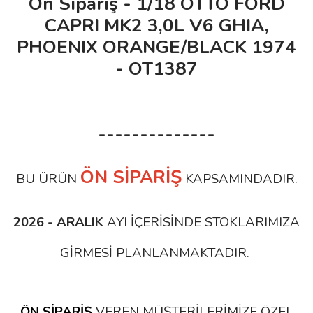
Ön Sipariş - 1/18 OTTO FORD
CAPRI MK2 3,0L V6 GHIA,
PHOENIX ORANGE/BLACK 1974
- OT1387
--------------
ÖN SİPARİŞ
BU ÜRÜN
KAPSAMINDADIR.
2026 - ARALIK
AYI İÇERİSİNDE STOKLARIMIZA
GİRMESİ PLANLANMAKTADIR.
ÖN SİPARİŞ
VEREN MÜŞTERİLERİMİZE ÖZEL