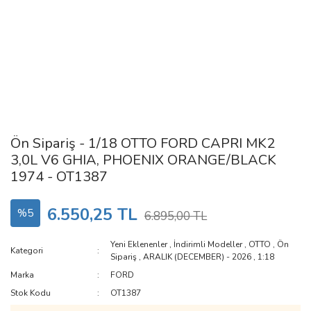
Ön Sipariş - 1/18 OTTO FORD CAPRI MK2
3,0L V6 GHIA, PHOENIX ORANGE/BLACK
1974 - OT1387
6.550,25 TL
%5
6.895,00 TL
Yeni Eklenenler
,
İndirimli Modeller
,
OTTO
,
Ön
Kategori
Sipariş
,
ARALIK (DECEMBER) - 2026
,
1:18
Marka
FORD
Stok Kodu
OT1387