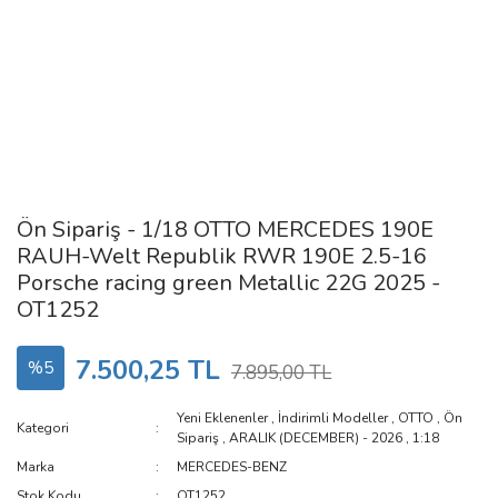
Ön Sipariş - 1/18 OTTO MERCEDES 190E
RAUH-Welt Republik RWR 190E 2.5-16
Porsche racing green Metallic 22G 2025 -
OT1252
7.500,25 TL
%5
7.895,00 TL
Yeni Eklenenler
,
İndirimli Modeller
,
OTTO
,
Ön
Kategori
Sipariş
,
ARALIK (DECEMBER) - 2026
,
1:18
Marka
MERCEDES-BENZ
Stok Kodu
OT1252