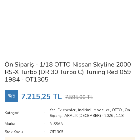
Ön Sipariş - 1/18 OTTO Nissan Skyline 2000
RS-X Turbo (DR 30 Turbo C) Tuning Red 059
1984 - OT1305
7.215,25 TL
%5
7.595,00 TL
Yeni Eklenenler
,
İndirimli Modeller
,
OTTO
,
Ön
Kategori
Sipariş
,
ARALIK (DECEMBER) - 2026
,
1:18
Marka
NİSSAN
Stok Kodu
OT1305