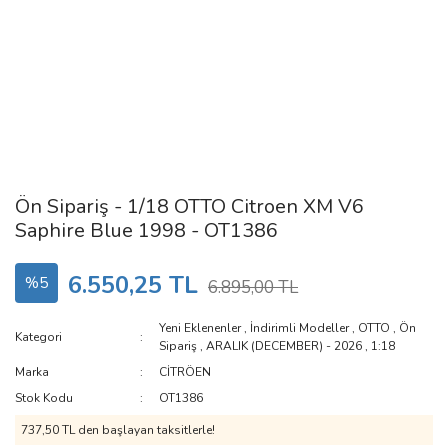
Ön Sipariş - 1/18 OTTO Citroen XM V6
Saphire Blue 1998 - OT1386
6.550,25 TL
%5
6.895,00 TL
Yeni Eklenenler
,
İndirimli Modeller
,
OTTO
,
Ön
Kategori
Sipariş
,
ARALIK (DECEMBER) - 2026
,
1:18
Marka
CİTRÖEN
Stok Kodu
OT1386
737,50 TL den başlayan taksitlerle!