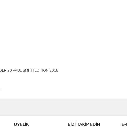
ER 90 PAUL SMITH EDITION 2015
L
ÜYELİK
BİZİ TAKİP EDİN
E-