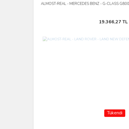
ALMOST-REAL - MERCEDES BENZ - G-CLASS G80
İncele
Stokta Yok
19.366,27 TL
Tükendi