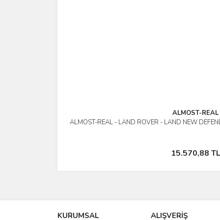
ALMOST-REAL
ALMOST-REAL - LAND ROVER - LAND NEW DEFEND
İncele
Stokta Yok
15.570,88 T
KURUMSAL
ALIŞVERİŞ