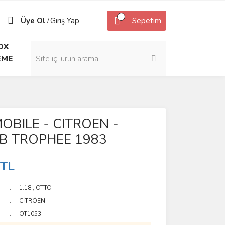
Üye Ol
Giriş Yap
Sepetim
/
OX
EME
OBILE - CITROEN -
.B TROPHEE 1983
 TL
1:18
,
OTTO
CİTRÖEN
OT1053