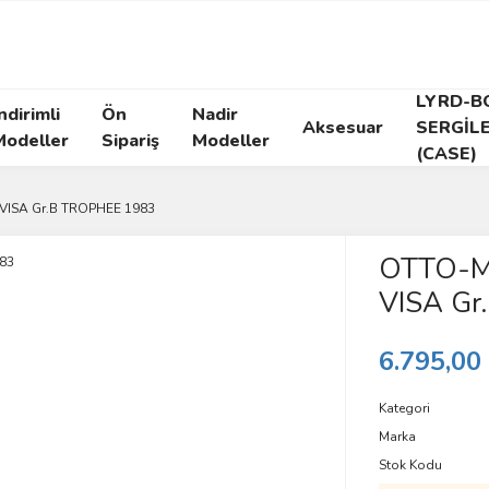
LYRD-B
ndirimli
Ön
Nadir
Aksesuar
SERGİL
Modeller
Sipariş
Modeller
(CASE)
VISA Gr.B TROPHEE 1983
OTTO-M
VISA Gr
6.795,00
Kategori
Marka
Stok Kodu