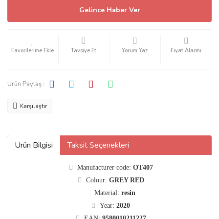
Gelince Haber Ver
Tavsiye Et
Yorum Yaz
Fiyat Alarmı
Ürün Paylaş :
Karşılaştır
Ürün Bilgisi
Taksit Seçenekleri
Manufacturer code:
OT407
Colour:
GREY RED
Material:
resin
Year:
2020
EAN:
9580010211227