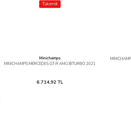
Tükendi
Minichamps
MINICHAMP
MINICHAMPS MERCEDES GT-R AMG BITURBO 2021
İncele
Stokta Yok
6.714,92 TL