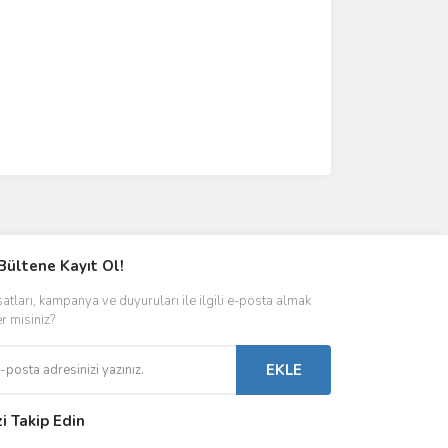
Bültene Kayıt Ol!
satları, kampanya ve duyuruları ile ilgili e-posta almak
er misiniz?
EKLE
zi Takip Edin