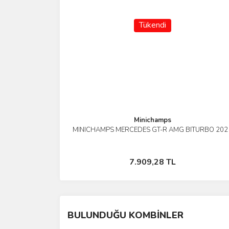
Tükendi
Minichamps
MINICHAMPS MERCEDES GT-R AMG BITURBO 202
İncele
Stokta Yok
7.909,28 TL
BULUNDUĞU KOMBİNLER