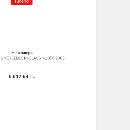
Tükendi
Minichamps
S MERCEDES M-CLASS ML 350 2006
İncele
Stokta Yok
6.617,64 TL