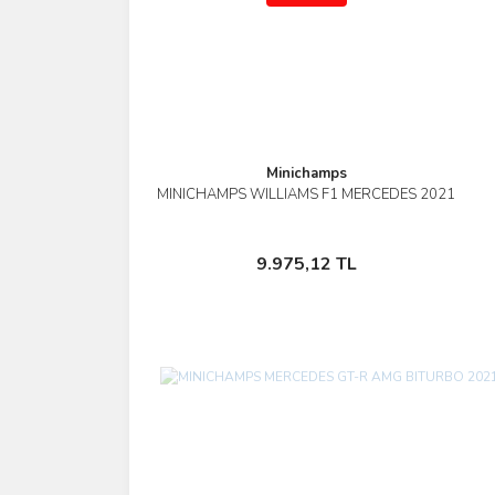
Minichamps
MINICHAMPS WILLIAMS F1 MERCEDES 2021
İncele
Stokta Yok
9.975,12 TL