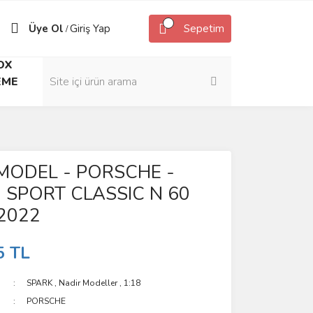
Üye Ol
Giriş Yap
Sepetim
/
OX
EME
MODEL - PORSCHE -
 SPORT CLASSIC N 60
2022
5 TL
SPARK
,
Nadir Modeller
,
1:18
PORSCHE