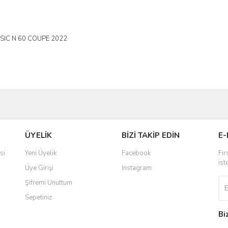
SIC N 60 COUPE 2022
ÜYELİK
BİZİ TAKİP EDİN
E-
si
Yeni Üyelik
Facebook
Fır
ist
Üye Girişi
Instagram
Şifremi Unuttum
Sepetiniz
Bi