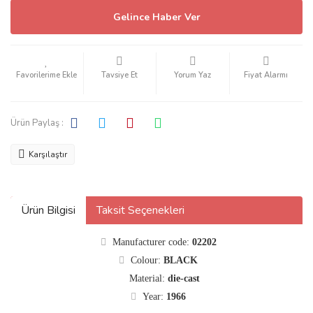
Gelince Haber Ver
Tavsiye Et
Yorum Yaz
Fiyat Alarmı
Ürün Paylaş :
Karşılaştır
Ürün Bilgisi
Taksit Seçenekleri
Manufacturer code:
02202
Colour:
BLACK
Material:
die-cast
Year:
1966