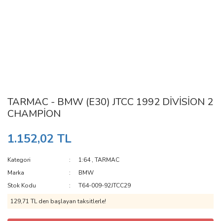
TARMAC - BMW (E30) JTCC 1992 DİVİSİON 2
CHAMPİON
1.152,02 TL
Kategori
1:64
,
TARMAC
Marka
BMW
Stok Kodu
T64-009-92JTCC29
129,71 TL den başlayan taksitlerle!