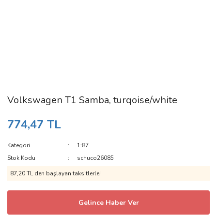
Volkswagen T1 Samba, turqoise/white
774,47 TL
Kategori
1:87
Stok Kodu
schuco26085
87,20 TL den başlayan taksitlerle!
Gelince Haber Ver