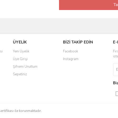
Ta
ÜYELİK
BİZİ TAKİP EDİN
E-
si
Yeni Üyelik
Facebook
Fır
ist
Üye Girişi
Instagram
Şifremi Unuttum
Sepetiniz
Bi
sertifikası ile korunmaktadır.