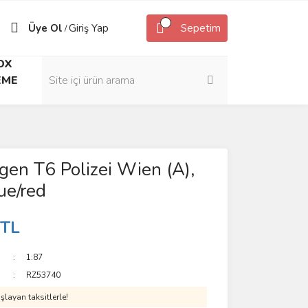
Üye Ol
Giriş Yap
Sepetim
/
OX
EME
en T6 Polizei Wien (A),
ue/red
 TL
1:87
RZ53740
layan taksitlerle!