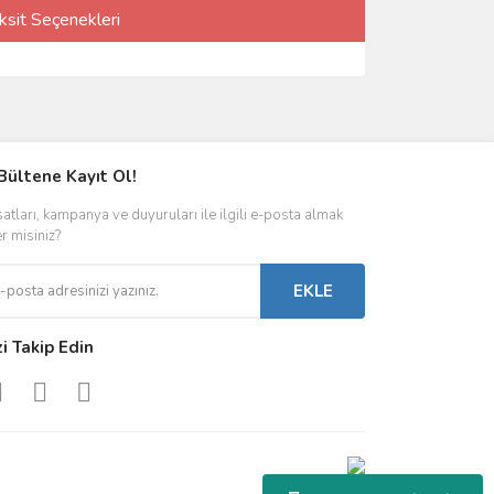
ksit Seçenekleri
Bültene Kayıt Ol!
satları, kampanya ve duyuruları ile ilgili e-posta almak
er misiniz?
EKLE
zi Takip Edin