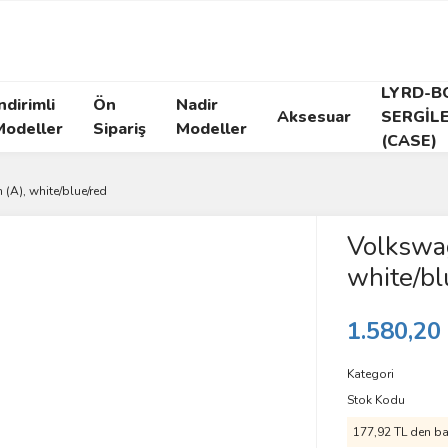
LYRD-B
ndirimli
Ön
Nadir
Aksesuar
SERGİL
Modeller
Sipariş
Modeller
(CASE)
(A), white/blue/red
Volkswag
white/bl
1.580,20
Kategori
Stok Kodu
177,92 TL den baş